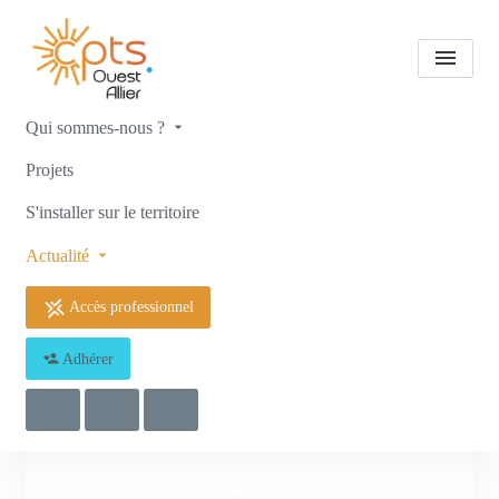
Qui sommes-nous ?
Notre actualité
Dispositif Mon
Projets
soutien psy
S'installer sur le territoire
Accueil
Notre actualité
Notre actualité
Actualité
Dispositif Mon soutien psy
Accès professionnel
Adhérer